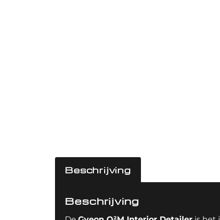
Beschrijving
Beschrijving
De
Gyeon Q²M Interior Detailer
is het 