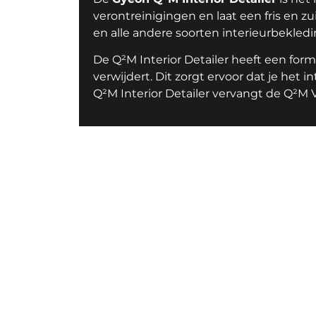
verontreinigingen en laat een fris en zuive
en alle andere soorten interieurbekledi
De Q²M Interior Detailer heeft een for
verwijdert. Dit zorgt ervoor dat je het i
Q²M Interior Detailer vervangt de Q²M 