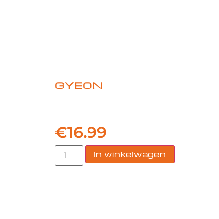
GYEON
GYEON – Q2M 
Detailer – 50
€
16.99
In winkelwagen