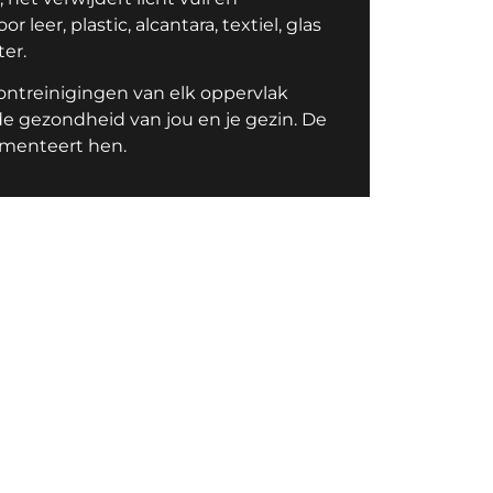
 leer, plastic, alcantara, textiel, glas
er.
rontreinigingen van elk oppervlak
r de gezondheid van jou en je gezin. De
imenteert hen.