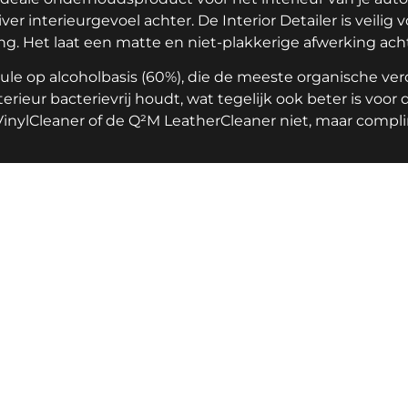
r interieurgevoel achter. De Interior Detailer is veilig voor
ng. Het laat een matte en niet-plakkerige afwerking acht
mule op alcoholbasis (60%), die de meeste organische ve
nterieur bacterievrij houdt, wat tegelijk ook beter is voo
VinylCleaner of de Q²M LeatherCleaner niet, maar compl