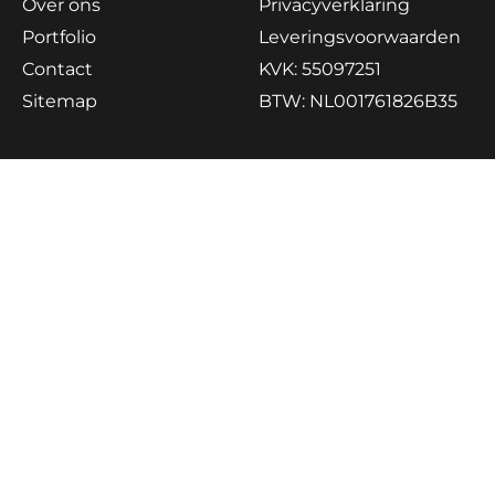
Over ons
Privacyverklaring
Portfolio
Leveringsvoorwaarden
Contact
KVK: 55097251
Sitemap
BTW: NL001761826B35